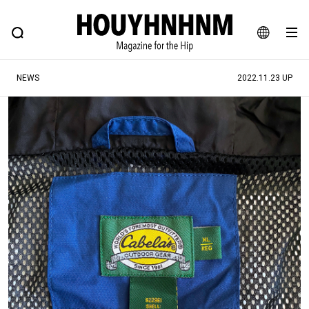
NEWS
FEATURE
BLOG
SNAP
Commune H
ヒップなファッション、カルチャー、ライフスタイルWEBマガジン
JA
NEWS
2022.11.23 UP
EN
#注目のタグ
#SHOPPING ADDICT
#憧れの逸品
#ESSENTIAL DESIGNS
#古着サミット
#NEW VINTAGE
#マイナーグッド図鑑
#路地裏てぃーん。
#MONTHLY JOURNAL
#GH 銘品の所以
#フイナムのYouTube
#Commune H
#FOCUS IT
#AH.H
#ととけん
#FASHION
#MUSIC
#MOVIE