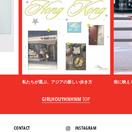
私たちが選ぶ、アジアの新しい歩き方
街に映え
GIRLHOUYHNHNM
TOP
CONTACT
INSTAGRAM