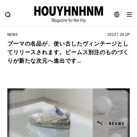
NEWS
FEATURE
BLOG
SNAP
Commune H
ヒップなファッション、カルチャー、ライフスタイルWEBマガジン
JA
NEWS
2023.1.26 UP
EN
プーマの名品が、使い古したヴィンテージとし
てリリースされます。ビームス別注のものづく
#注目のタグ
りが新たな次元へ進出です…
#SHOPPING ADDICT
#憧れの逸品
#ESSENTIAL DESIGNS
#古着サミット
#NEW VINTAGE
#マイナーグッド図鑑
#路地裏てぃーん。
#MONTHLY JOURNAL
#GH 銘品の所以
#フイナムのYouTube
#Commune H
#FOCUS IT
#AH.H
#ととけん
#FASHION
#MUSIC
#MOVIE