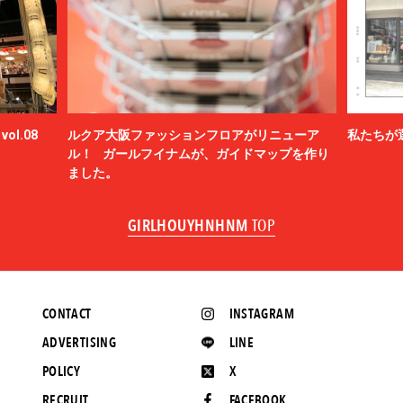
ol.08
ルクア大阪ファッションフロアがリニューア
私たちが
ル！ ガールフイナムが、ガイドマップを作り
ました。
GIRLHOUYHNHNM
TOP
CONTACT
INSTAGRAM
ADVERTISING
LINE
POLICY
X
RECRUIT
FACEBOOK