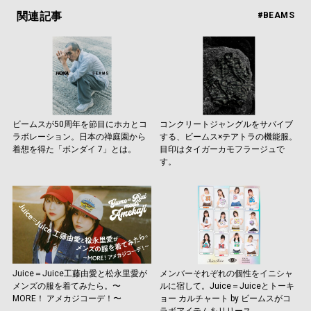
関連記事
#BEAMS
ビームスが50周年を節目にホカとコ
コンクリートジャングルをサバイブ
ラボレーション。日本の禅庭園から
する、ビームス×テアトラの機能服。
着想を得た「ボンダイ 7」とは。
目印はタイガーカモフラージュで
す。
Juice＝Juice工藤由愛と松永里愛が
メンバーそれぞれの個性をイニシャ
メンズの服を着てみたら。〜
ルに宿して。Juice＝Juiceとトーキ
MORE！ アメカジコーデ！〜
ョー カルチャート by ビームスがコ