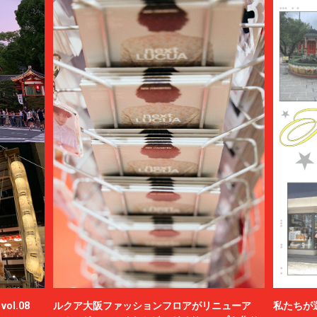
ol.08
ルクア大阪ファッションフロアがリニューア
私たちが