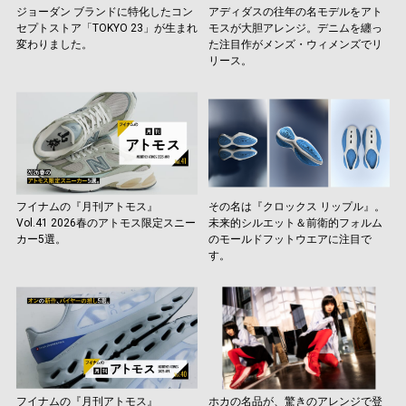
ジョーダン ブランドに特化したコン
アディダスの往年の名モデルをアト
セプトストア「TOKYO 23」が生まれ
モスが大胆アレンジ。デニムを纏っ
変わりました。
た注目作がメンズ・ウィメンズでリ
リース。
フイナムの『月刊アトモス』
その名は『クロックス リップル』。
Vol.41 2026春のアトモス限定スニー
未来的シルエット＆前衛的フォルム
カー5選。
のモールドフットウエアに注目で
す。
フイナムの『月刊アトモス』
ホカの名品が、驚きのアレンジで登