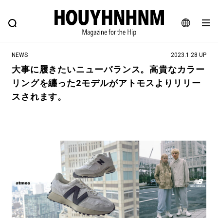
NEWS
FEATURE
BLOG
SNAP
Commune H
ヒップなファッション、カルチャー、ライフスタイルWEBマガジン
JA
NEWS
2023.1.28 UP
EN
大事に履きたいニューバランス。高貴なカラー
リングを纏った2モデルがアトモスよりリリー
#注目のタグ
スされます。
#SHOPPING ADDICT
#憧れの逸品
#ESSENTIAL DESIGNS
#古着サミット
#NEW VINTAGE
#マイナーグッド図鑑
#路地裏てぃーん。
#MONTHLY JOURNAL
#GH 銘品の所以
#フイナムのYouTube
#Commune H
#FOCUS IT
#AH.H
#ととけん
#FASHION
#MUSIC
#MOVIE