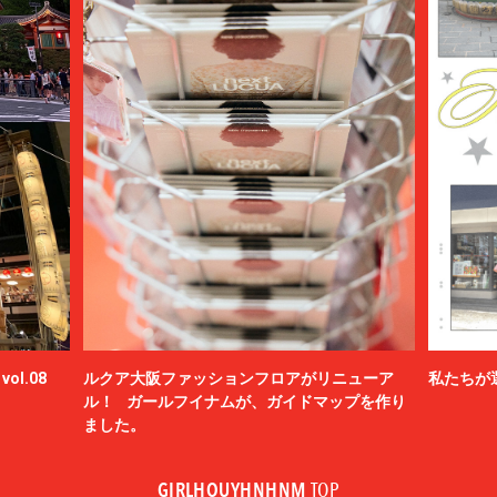
ol.08
ルクア大阪ファッションフロアがリニューア
私たちが
ル！ ガールフイナムが、ガイドマップを作り
ました。
GIRLHOUYHNHNM
TOP