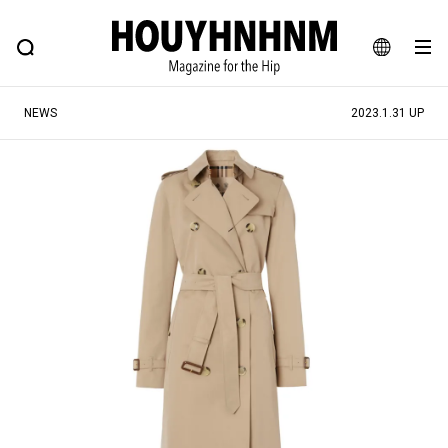
NEWS
FEATURE
BLOG
SNAP
Commune H
ヒップなファッション、カルチャー、ライフスタイルWEBマガジン
JA
NEWS
2023.1.31 UP
EN
#注目のタグ
#SHOPPING ADDICT
#憧れの逸品
#ESSENTIAL DESIGNS
#古着サミット
#NEW VINTAGE
#マイナーグッド図鑑
#路地裏てぃーん。
#MONTHLY JOURNAL
#GH 銘品の所以
#フイナムのYouTube
#Commune H
#FOCUS IT
#AH.H
#ととけん
#FASHION
#MUSIC
#MOVIE