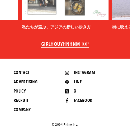
私たちが選ぶ、アジアの新しい歩き方
街に映え
GIRLHOUYHNHNM
TOP
CONTACT
INSTAGRAM
ADVERTISING
LINE
POLICY
X
RECRUIT
FACEBOOK
COMPANY
©️ 2004 Rhino Inc.