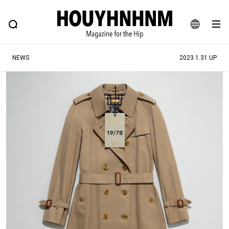
NEWS
FEATURE
BLOG
SNAP
Commune H
ヒップなファッション、カルチャー、ライフスタイルWEBマガジン
JA
NEWS
2023.1.31 UP
EN
#注目のタグ
#SHOPPING ADDICT
#憧れの逸品
#ESSENTIAL DESIGNS
#古着サミット
#NEW VINTAGE
#マイナーグッド図鑑
#路地裏てぃーん。
#MONTHLY JOURNAL
#GH 銘品の所以
#フイナムのYouTube
#Commune H
#FOCUS IT
#AH.H
#ととけん
#FASHION
#MUSIC
#MOVIE