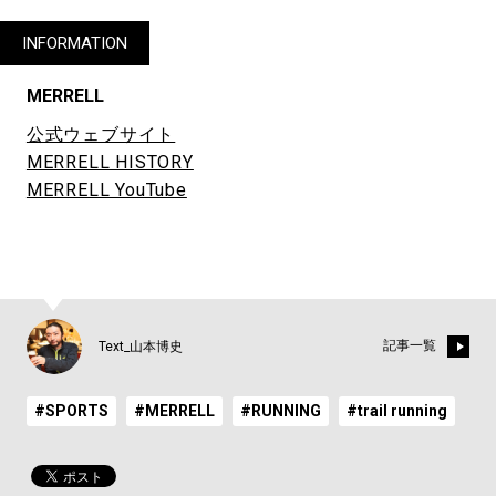
INFORMATION
MERRELL
公式ウェブサイト
MERRELL HISTORY
MERRELL YouTube
記事一覧
Text_山本博史
#SPORTS
#MERRELL
#RUNNING
#trail running