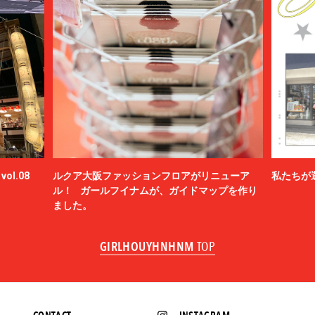
ol.08
ルクア大阪ファッションフロアがリニューア
私たちが
ル！ ガールフイナムが、ガイドマップを作り
ました。
GIRLHOUYHNHNM
TOP