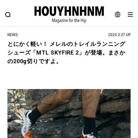
NEWS
FEATURE
BLOG
SNAP
Commune H
ヒップなファッション、カルチャー、ライフスタイルWEBマガジン
JA
NEWS
2023.3.27 UP
EN
とにかく軽い！ メレルのトレイルランニング
シューズ「MTL SKYFIRE 2」が登場。まさか
#注目のタグ
の200g切りですよ。
#SHOPPING ADDICT
#憧れの逸品
#ESSENTIAL DESIGNS
#古着サミット
#NEW VINTAGE
#マイナーグッド図鑑
#路地裏てぃーん。
#MONTHLY JOURNAL
#GH 銘品の所以
#フイナムのYouTube
#Commune H
#FOCUS IT
#AH.H
#ととけん
#FASHION
#MUSIC
#MOVIE