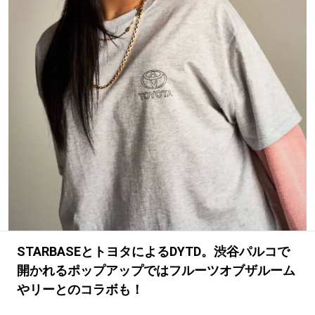
#LIFESTYLE
#SNEAKER
#OUTDOOR
#SPORTS
#HANDSOME HANDBOOK
STARBASEとトヨタによるDYTD。渋谷パルコで
開かれるポップアップではフルーツオブザルーム
やリーとのコラボも！