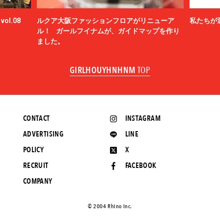
ol.08
ルクア大阪ファッションフロアがリニューア
私たちが
ル！ ガールフイナムが、ガイドマップを作り
ました。
GIRLHOUYHNHNM
TOP
CONTACT
INSTAGRAM
ADVERTISING
LINE
POLICY
X
RECRUIT
FACEBOOK
COMPANY
©️ 2004 Rhino Inc.