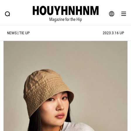
NEWS
FEATURE
BLOG
SNAP
Commune H
ヒップなファッション、カルチャー、ライフスタイルWEBマガジン
JA
NEWS | TIE UP
2023.3.16 UP
EN
#注目のタグ
#SHOPPING ADDICT
#憧れの逸品
#ESSENTIAL DESIGNS
#古着サミット
#NEW VINTAGE
#マイナーグッド図鑑
#路地裏てぃーん。
#MONTHLY JOURNAL
#GH 銘品の所以
#フイナムのYouTube
#Commune H
#FOCUS IT
#AH.H
#ととけん
#FASHION
#MUSIC
#MOVIE