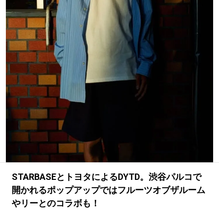
#LIFESTYLE
#SNEAKER
#OUTDOOR
#SPORTS
#HANDSOME HANDBOOK
STARBASEとトヨタによるDYTD。渋谷パルコで
開かれるポップアップではフルーツオブザルーム
やリーとのコラボも！