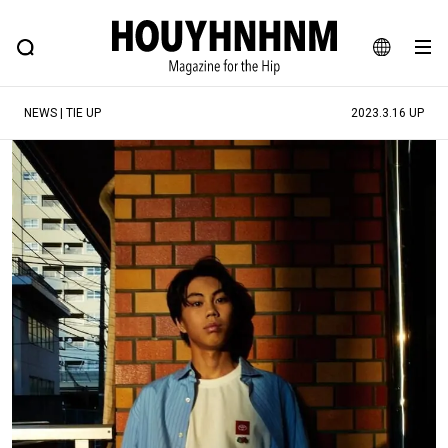
NEWS
FEATURE
BLOG
SNAP
Commune H
ヒップなファッション、カルチャー、ライフスタイルWEBマガジン
JA
NEWS | TIE UP
2023.3.16 UP
EN
#注目のタグ
#SHOPPING ADDICT
#憧れの逸品
#ESSENTIAL DESIGNS
#古着サミット
#NEW VINTAGE
#マイナーグッド図鑑
#路地裏てぃーん。
#MONTHLY JOURNAL
#GH 銘品の所以
#フイナムのYouTube
#Commune H
#FOCUS IT
#AH.H
#ととけん
#FASHION
#MUSIC
#MOVIE