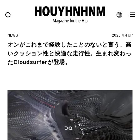
NEWS
FEATURE
BLOG
SNAP
Commune H
ヒップなファッション、カルチャー、ライフスタイルWEBマガジン
JA
NEWS
2023.4.4 UP
EN
オンがこれまで経験したことのないと言う、高
いクッション性と快適な走行性。生まれ変わっ
#注目のタグ
たCloudsurferが登場。
#SHOPPING ADDICT
#憧れの逸品
#ESSENTIAL DESIGNS
#古着サミット
#NEW VINTAGE
#マイナーグッド図鑑
#路地裏てぃーん。
#MONTHLY JOURNAL
#GH 銘品の所以
#フイナムのYouTube
#Commune H
#FOCUS IT
#AH.H
#ととけん
#FASHION
#MUSIC
#MOVIE