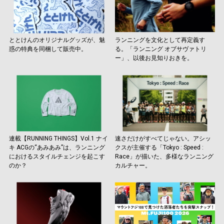
ととけんのオリジナルグッズが、魅
ランニングを文化として再定義す
惑の特典を同梱して販売中。
る。「ランニング オブサヴァトリ
ー」、以後お見知りおきを。
連載【RUNNING THINGS】Vol.1 ナイ
速さだけがすべてじゃない。アシッ
キ ACGの“あみあみ”は、ランニング
クスが主催する「Tokyo : Speed :
におけるスタイルチェンジを起こす
Race」が描いた、多様なランニング
のか？
カルチャー。