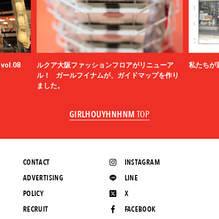
ol.08
ルクア大阪ファッションフロアがリニューア
私たちが
ル！ ガールフイナムが、ガイドマップを作り
ました。
GIRLHOUYHNHNM
TOP
CONTACT
INSTAGRAM
ADVERTISING
LINE
POLICY
X
RECRUIT
FACEBOOK