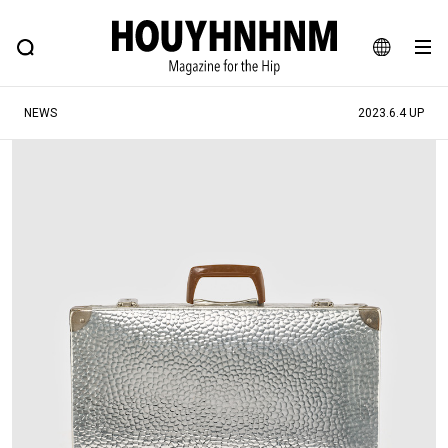
NEWS
FEATURE
BLOG
SNAP
Commune H
ヒップなファッション、カルチャー、ライフスタイルWEBマガジン
JA
NEWS
2023.6.4 UP
EN
#注目のタグ
#SHOPPING ADDICT
#憧れの逸品
#ESSENTIAL DESIGNS
#古着サミット
#NEW VINTAGE
#マイナーグッド図鑑
#路地裏てぃーん。
#MONTHLY JOURNAL
#GH 銘品の所以
#フイナムのYouTube
#Commune H
#FOCUS IT
#AH.H
#ととけん
#FASHION
#MUSIC
#MOVIE