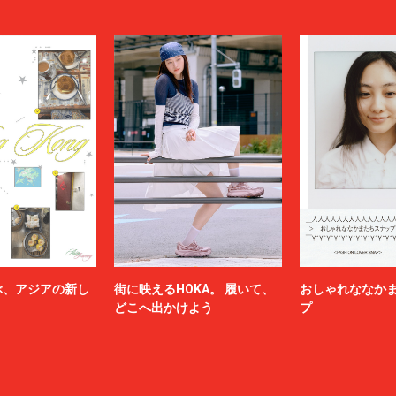
ぶ、アジアの新し
街に映えるHOKA。 履いて、
おしゃれななか
どこへ出かけよう
プ