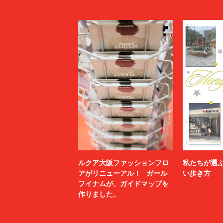
ルクア大阪ファッションフロ
私たちが選
アがリニューアル！ ガール
い歩き方
フイナムが、ガイドマップを
作りました。