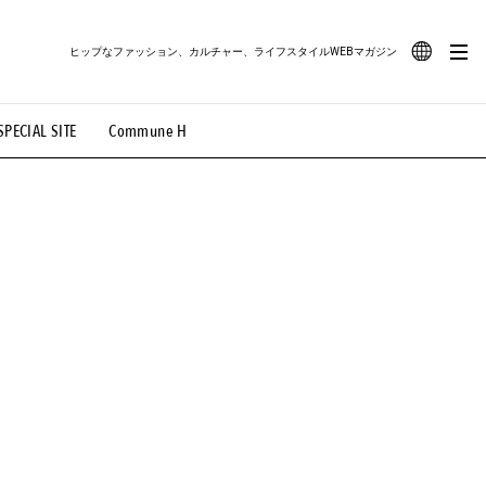
ヒップなファッション、カルチャー、ライフスタイルWEBマガジン
JA
SPECIAL SITE
Commune H
#路地裏てぃーん。
#MONTHLY JOURNAL
EN
OVIE
#LIFESTYLE
#SNEAKER
#OUTDOOR