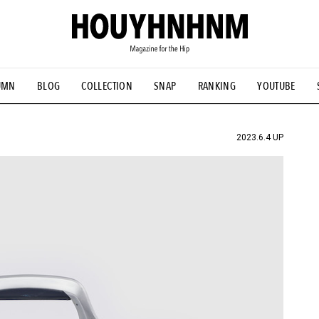
UMN
BLOG
COLLECTION
SNAP
RANKING
YOUTUBE
NS
#古着サミット
#NEW VINTAGE
#マイナーグッド図鑑
#FOCUS IT
#AH.H
#ととけん
#FASHION
#MUSIC
#M
2023.6.4 UP