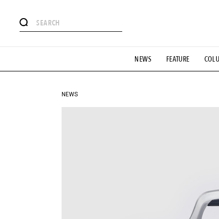
#注目のタグ
NEWS
FEATURE
COL
#SHOPPING ADDICT
#憧れの逸品
#ESSENTIAL DESIG
#GH 銘品の所以
#フイナムのYouTube
#Commune H
#SPORTS
#HANDSOME HANDBOOK
NEWS