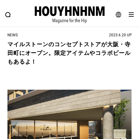
NEWS
FEATURE
BLOG
SNAP
Commune H
ヒップなファッション、カルチャー、ライフスタイルWEBマガジン
JA
NEWS
2023.6.20 UP
EN
マイルストーンのコンセプトストアが大阪・寺
田町にオープン。限定アイテムやコラボビール
#注目のタグ
もあるよ！
#SHOPPING ADDICT
#憧れの逸品
#ESSENTIAL DESIGNS
#古着サミット
#NEW VINTAGE
#マイナーグッド図鑑
#路地裏てぃーん。
#MONTHLY JOURNAL
#GH 銘品の所以
#フイナムのYouTube
#Commune H
#FOCUS IT
#AH.H
#ととけん
#FASHION
#MUSIC
#MOVIE