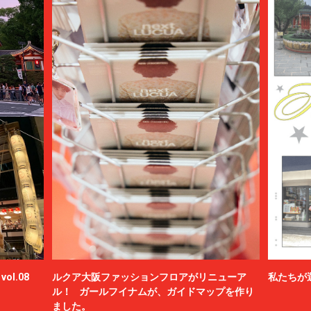
ol.08
ルクア大阪ファッションフロアがリニューア
私たちが
ル！ ガールフイナムが、ガイドマップを作り
ました。