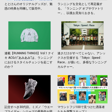
ととけんのオリジナルグッズが、魅
ランニングを文化として再定義す
惑の特典を同梱して販売中。
る。「ランニング オブサヴァトリ
ー」、以後お見知りおきを。
連載【RUNNING THINGS】Vol.1 ナイ
速さだけがすべてじゃない。アシッ
キ ACGの“あみあみ”は、ランニング
クスが主催する「Tokyo : Speed :
におけるスタイルチェンジを起こす
Race」が描いた、多様なランニング
のか？
カルチャー。
記念すべき30代目。ミズノ「ウエー
マウントフジ100で見つけた洒落者
ブライダー」シリーズの最新作が登
たちを突撃スナップ！