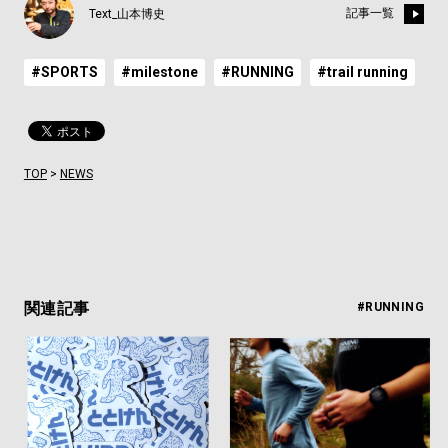
記事一覧
Text_山本博史
#SPORTS
#milestone
#RUNNING
#trail running
TOP
>
NEWS
関連記事
#RUNNING