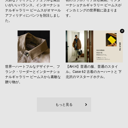
大胆なデザインとナチュラルな風合
初のコラボアイテムも展開。インタ
いがいいバランス。インターナショ
ーナショナルギャラリー ビームスが
ナルギャラリー ビームスがオマール
インカミングの世界観に染まりま
アフィリディにパンツを別注しまし
す。
た。
世界一ハートフルなデザイナー、フ
【AH.H】普通の服、普通のスタイ
ランク・リーダーとインターナショ
ル。Case 62 古着のカーハートと 下
ナルギャラリー ビームスから素敵な
北沢のマスタードホテル。
贈り物が。
もっと見る