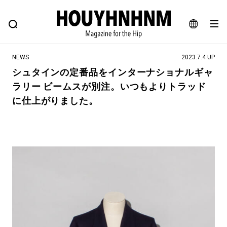
NEWS
FEATURE
BLOG
SNAP
Commune H
ヒップなファッション、カルチャー、ライフスタイルWEBマガジン
JA
NEWS
2023.7.4 UP
EN
シュタインの定番品をインターナショナルギャ
ラリー ビームスが別注。いつもよりトラッド
#注目のタグ
に仕上がりました。
#SHOPPING ADDICT
#憧れの逸品
#ESSENTIAL DESIGNS
#古着サミット
#NEW VINTAGE
#マイナーグッド図鑑
#路地裏てぃーん。
#MONTHLY JOURNAL
#GH 銘品の所以
#フイナムのYouTube
#Commune H
#FOCUS IT
#AH.H
#ととけん
#FASHION
#MUSIC
#MOVIE