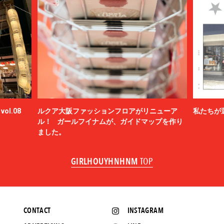
ol.08
ルクア大阪ファッションフロアがリニューア
私たちが
ル！ ガールフイナムが、ガイドマップを作り
ました。
GIRLHOUYHNHNM
TOP
CONTACT
INSTAGRAM