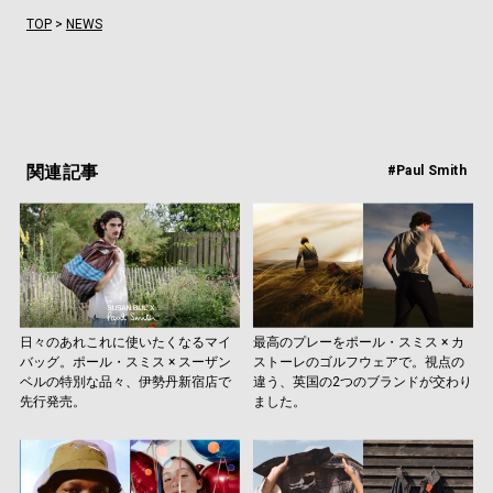
TOP
>
NEWS
関連記事
#Paul Smith
日々のあれこれに使いたくなるマイ
最高のプレーをポール・スミス × カ
バッグ。ポール・スミス × スーザン
ストーレのゴルフウェアで。視点の
ベルの特別な品々、伊勢丹新宿店で
違う、英国の2つのブランドが交わり
先行発売。
ました。