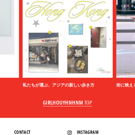
私たちが選ぶ、アジアの新しい歩き方
街に映え
GIRLHOUYHNHNM
TOP
CONTACT
INSTAGRAM