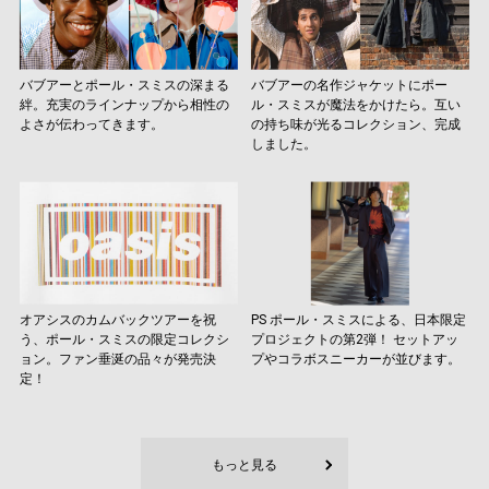
バブアーとポール・スミスの深まる
バブアーの名作ジャケットにポー
絆。充実のラインナップから相性の
ル・スミスが魔法をかけたら。互い
よさが伝わってきます。
の持ち味が光るコレクション、完成
しました。
オアシスのカムバックツアーを祝
PS ポール・スミスによる、日本限定
う、ポール・スミスの限定コレクシ
プロジェクトの第2弾！ セットアッ
ョン。ファン垂涎の品々が発売決
プやコラボスニーカーが並びます。
定！
もっと見る