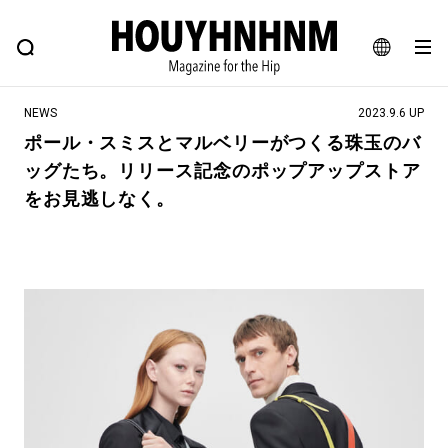
NEWS
FEATURE
BLOG
SNAP
Commune H
ヒップなファッション、カルチャー、ライフスタイルWEBマガジン
JA
NEWS
2023.9.6 UP
EN
ポール・スミスとマルベリーがつくる珠玉のバ
ッグたち。リリース記念のポップアップストア
#注目のタグ
をお見逃しなく。
#SHOPPING ADDICT
#憧れの逸品
#ESSENTIAL DESIGNS
#古着サミット
#NEW VINTAGE
#マイナーグッド図鑑
#路地裏てぃーん。
#MONTHLY JOURNAL
#GH 銘品の所以
#フイナムのYouTube
#Commune H
#FOCUS IT
#AH.H
#ととけん
#FASHION
#MUSIC
#MOVIE