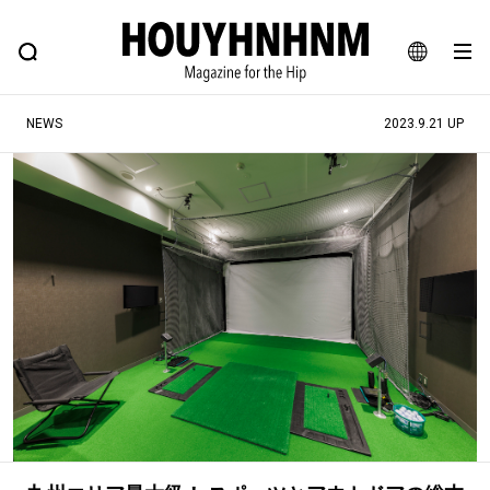
NEWS
FEATURE
BLOG
SNAP
Commune H
ヒップなファッション、カルチャー、ライフスタイルWEBマガジン
JA
NEWS
2023.9.21 UP
EN
#注目のタグ
#SHOPPING ADDICT
#憧れの逸品
#ESSENTIAL DESIGNS
#古着サミット
#NEW VINTAGE
#マイナーグッド図鑑
#路地裏てぃーん。
#MONTHLY JOURNAL
#GH 銘品の所以
#フイナムのYouTube
#Commune H
#FOCUS IT
#AH.H
#ととけん
#FASHION
#MUSIC
#MOVIE