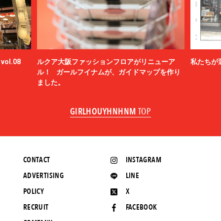
ol.08
ルクア大阪ファッションフロアがリニューア
私たちが
ル！ ガールフイナムが、ガイドマップを作り
ました。
GIRLHOUYHNHNM
TOP
CONTACT
INSTAGRAM
ADVERTISING
LINE
POLICY
X
RECRUIT
FACEBOOK