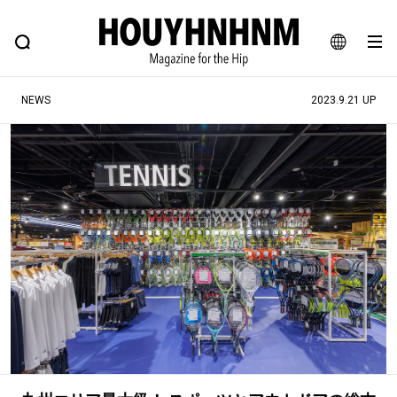
NEWS
FEATURE
BLOG
SNAP
Commune H
ヒップなファッション、カルチャー、ライフスタイルWEBマガジン
JA
NEWS
2023.9.21 UP
EN
#注目のタグ
#SHOPPING ADDICT
#憧れの逸品
#ESSENTIAL DESIGNS
#古着サミット
#NEW VINTAGE
#マイナーグッド図鑑
#路地裏てぃーん。
#MONTHLY JOURNAL
#GH 銘品の所以
#フイナムのYouTube
#Commune H
#FOCUS IT
#AH.H
#ととけん
#FASHION
#MUSIC
#MOVIE