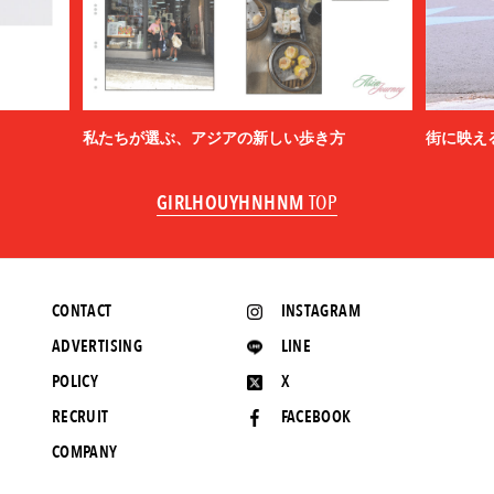
私たちが選ぶ、アジアの新しい歩き方
街に映え
GIRLHOUYHNHNM
TOP
CONTACT
INSTAGRAM
ADVERTISING
LINE
POLICY
X
RECRUIT
FACEBOOK
COMPANY