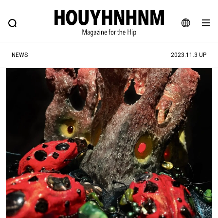
NEWS
FEATURE
BLOG
SNAP
Commune H
ヒップなファッション、カルチャー、ライフスタイルWEBマガジン
JA
NEWS
2023.11.3 UP
EN
#注目のタグ
#SHOPPING ADDICT
#憧れの逸品
#ESSENTIAL DESIGNS
#古着サミット
#NEW VINTAGE
#マイナーグッド図鑑
#路地裏てぃーん。
#MONTHLY JOURNAL
#GH 銘品の所以
#フイナムのYouTube
#Commune H
#FOCUS IT
#AH.H
#ととけん
#FASHION
#MUSIC
#MOVIE