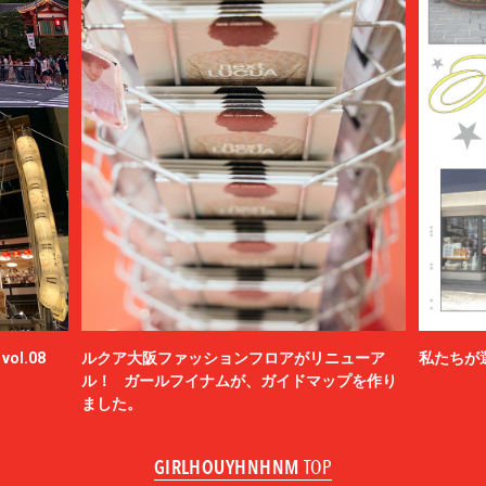
ol.08
ルクア大阪ファッションフロアがリニューア
私たちが
ル！ ガールフイナムが、ガイドマップを作り
ました。
GIRLHOUYHNHNM
TOP