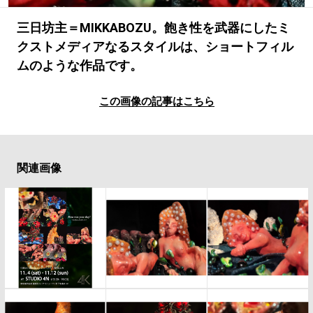
#LIFESTYLE
#SNEAKER
#OUTDOOR
#SPORTS
#HANDSOME HANDBOOK
三日坊主＝MIKKABOZU。飽き性を武器にしたミ
クストメディアなるスタイルは、ショートフィル
ムのような作品です。
この画像の記事はこちら
関連画像