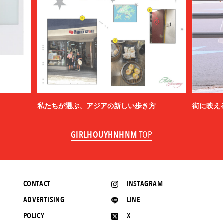
私たちが選ぶ、アジアの新しい歩き方
街に映え
GIRLHOUYHNHNM
TOP
CONTACT
INSTAGRAM
ADVERTISING
LINE
POLICY
X