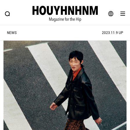
NEWS
FEATURE
BLOG
SNAP
Commune H
ヒップなファッション、カルチャー、ライフスタイルWEBマガジン
JA
NEWS
2023.11.9 UP
EN
#注目のタグ
#SHOPPING ADDICT
#憧れの逸品
#ESSENTIAL DESIGNS
#古着サミット
#NEW VINTAGE
#マイナーグッド図鑑
#路地裏てぃーん。
#MONTHLY JOURNAL
#GH 銘品の所以
#フイナムのYouTube
#Commune H
#FOCUS IT
#AH.H
#ととけん
#FASHION
#MUSIC
#MOVIE