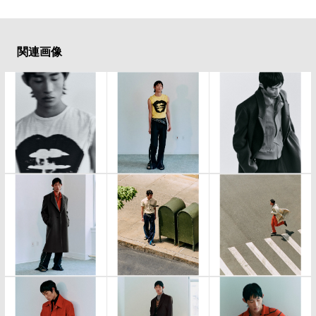
#LIFESTYLE
#SNEAKER
#OUTDOOR
#SPORTS
#HANDSOME HANDBOOK
関連画像