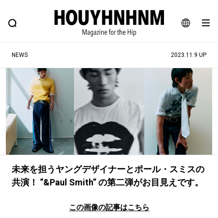
NEWS
FEATURE
BLOG
SNAP
Commune H
ヒップなファッション、カルチャー、ライフスタイルWEBマガジン
JA
NEWS
2023.11.9 UP
EN
#注目のタグ
#SHOPPING ADDICT
#憧れの逸品
#ESSENTIAL DESIGNS
#古着サミット
#NEW VINTAGE
#マイナーグッド図鑑
#路地裏てぃーん。
#MONTHLY JOURNAL
未来を担うヤングデザイナーとポール・スミスの
#GH 銘品の所以
#フイナムのYouTube
共演！ “&Paul Smith” の第二弾がお目見えです。
#Commune H
#FOCUS IT
#AH.H
#ととけん
#FASHION
#MUSIC
#MOVIE
この画像の記事はこちら