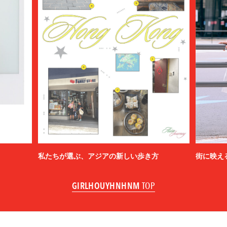
私たちが選ぶ、アジアの新しい歩き方
街に映え
GIRLHOUYHNHNM
TOP