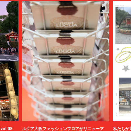
ol.08
ルクア大阪ファッションフロアがリニューア
私たちが