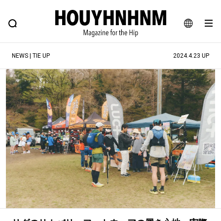
NEWS
FEATURE
BLOG
SNAP
Commune H
ヒップなファッション、カルチャー、ライフスタイルWEBマガジン
JA
NEWS | TIE UP
2024.4.23 UP
EN
#注目のタグ
#SHOPPING ADDICT
#憧れの逸品
#ESSENTIAL DESIGNS
#古着サミット
#NEW VINTAGE
#マイナーグッド図鑑
#路地裏てぃーん。
#MONTHLY JOURNAL
#GH 銘品の所以
#フイナムのYouTube
#Commune H
#FOCUS IT
#AH.H
#ととけん
#FASHION
#MUSIC
#MOVIE