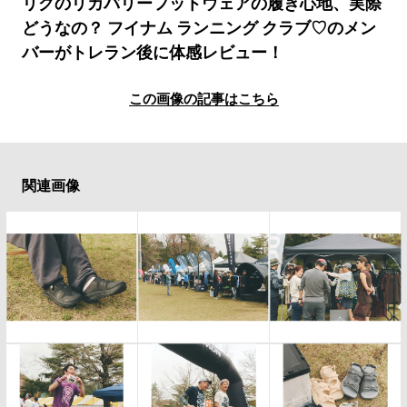
#LIFESTYLE
#SNEAKER
#OUTDOOR
リグのリカバリーフットウェアの履き心地、実際
どうなの？ フイナム ランニング クラブ♡のメン
#SPORTS
#HANDSOME HANDBOOK
バーがトレラン後に体感レビュー！
この画像の記事はこちら
関連画像