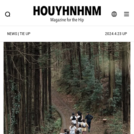
NEWS
FEATURE
BLOG
SNAP
Commune H
ヒップなファッション、カルチャー、ライフスタイルWEBマガジン
JA
NEWS | TIE UP
2024.4.23 UP
EN
#注目のタグ
#SHOPPING ADDICT
#憧れの逸品
#ESSENTIAL DESIGNS
#古着サミット
#NEW VINTAGE
#マイナーグッド図鑑
#路地裏てぃーん。
#MONTHLY JOURNAL
#GH 銘品の所以
#フイナムのYouTube
#Commune H
#FOCUS IT
#AH.H
#ととけん
#FASHION
#MUSIC
#MOVIE