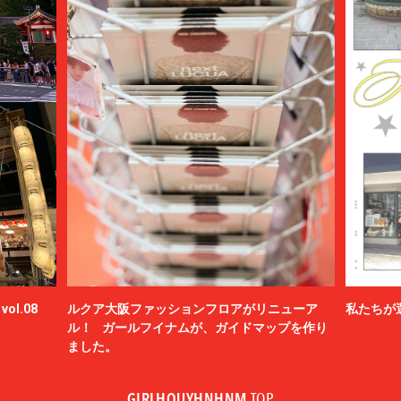
ol.08
ルクア大阪ファッションフロアがリニューア
私たちが
ル！ ガールフイナムが、ガイドマップを作り
ました。
GIRLHOUYHNHNM
TOP