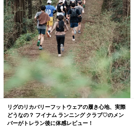
#LIFESTYLE
#SNEAKER
#OUTDOOR
#SPORTS
#HANDSOME HANDBOOK
リグのリカバリーフットウェアの履き心地、実際
どうなの？ フイナム ランニング クラブ♡のメン
バーがトレラン後に体感レビュー！