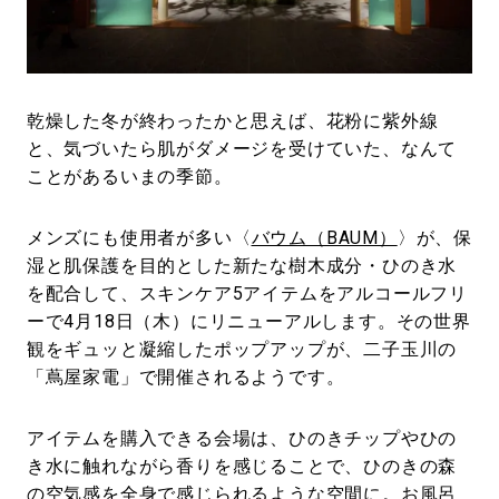
#LIFESTYLE
#SNEAKER
#OUTDOOR
#SPORTS
#HANDSOME HANDBOOK
乾燥した冬が終わったかと思えば、花粉に紫外線
と、気づいたら肌がダメージを受けていた、なんて
ことがあるいまの季節。
メンズにも使用者が多い〈
バウム（BAUM）
〉が、保
湿と肌保護を目的とした新たな樹木成分・ひのき水
を配合して、スキンケア5アイテムをアルコールフリ
ーで4月18日（木）にリニューアルします。その世界
観をギュッと凝縮したポップアップが、二子玉川の
「蔦屋家電」で開催されるようです。
アイテムを購入できる会場は、ひのきチップやひの
き水に触れながら香りを感じることで、ひのきの森
の空気感を全身で感じられるような空間に。お風呂