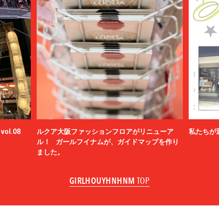
ol.08
ルクア大阪ファッションフロアがリニューア
私たちが
ル！ ガールフイナムが、ガイドマップを作り
ました。
GIRLHOUYHNHNM
TOP