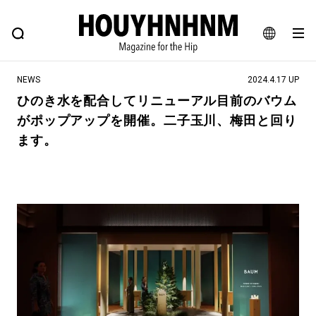
NEWS
FEATURE
BLOG
SNAP
Commune H
ヒップなファッション、カルチャー、ライフスタイルWEBマガジン
JA
NEWS
2024.4.17 UP
EN
ひのき水を配合してリニューアル目前のバウム
がポップアップを開催。二子玉川、梅田と回り
#注目のタグ
ます。
#SHOPPING ADDICT
#憧れの逸品
#ESSENTIAL DESIGNS
#古着サミット
#NEW VINTAGE
#マイナーグッド図鑑
#路地裏てぃーん。
#MONTHLY JOURNAL
#GH 銘品の所以
#フイナムのYouTube
#Commune H
#FOCUS IT
#AH.H
#ととけん
#FASHION
#MUSIC
#MOVIE