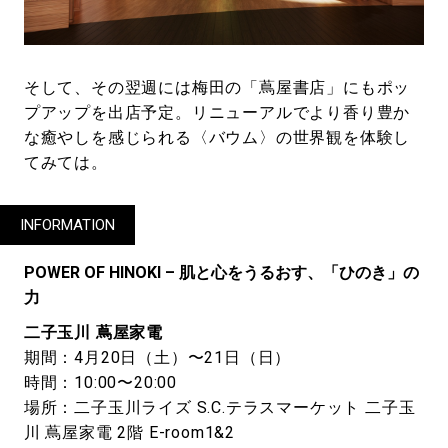
そして、その翌週には梅田の「蔦屋書店」にもポッ
プアップを出店予定。リニューアルでより香り豊か
な癒やしを感じられる〈バウム〉の世界観を体験し
てみては。
INFORMATION
POWER OF HINOKI – 肌と心をうるおす、「ひのき」の
力
二子玉川 蔦屋家電
期間：4月20日（土）〜21日（日）
時間：10:00〜20:00
場所：二子玉川ライズ S.C.テラスマーケット 二子玉
川 蔦屋家電 2階 E-room1&2