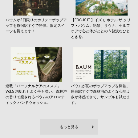
バウムが3日限りのホリデーポップア
【FOCUS IT.】イズモ ホテル ザ クリ
ップを原宿駅すぐで開催。限定スイ
フ × バウム。絶景、サウナ、セルフ
ーツも貰えます！
ケアで心と体がととのう贅沢なひと
ときを。
連載「パーソナルケアのススメ」
バウムが初のポップアップを開催。
Vol.5 泡切れもよく手も潤い、森林浴
原宿駅すぐで森林浴のような心地よ
の香りで癒されるバウムのアロマテ
さが体感できて、サンプルも試せま
ィック ハンドウォッシュ。
す。
もっと見る