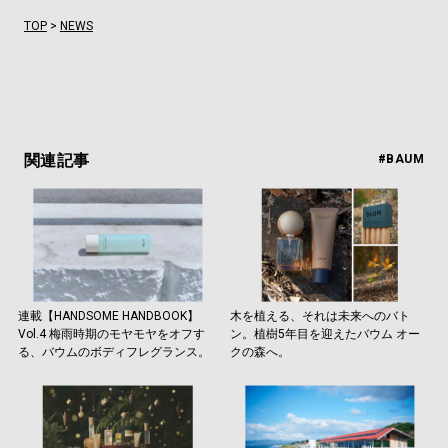
TOP
>
NEWS
関連記事
#BAUM
連載【HANDSOME HANDBOOK】
木を植える、それは未来へのバト
Vol.4 梅雨時期のモヤモヤをオフす
ン。植樹5年目を迎えたバウム オー
る、バウムのボディフレグランス。
クの森へ。