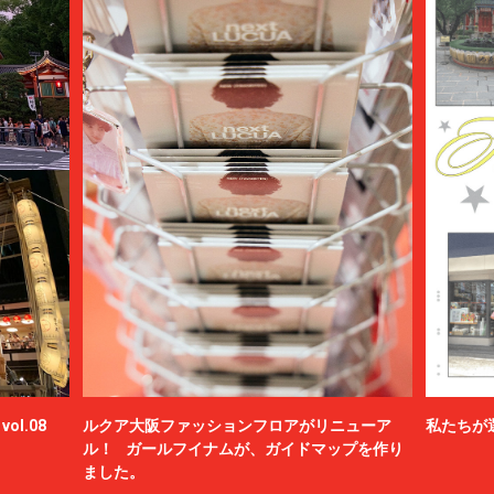
ol.08
ルクア大阪ファッションフロアがリニューア
私たちが
ル！ ガールフイナムが、ガイドマップを作り
ました。