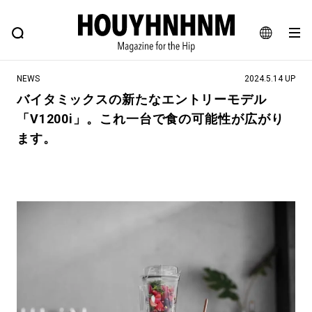
NEWS
FEATURE
BLOG
SNAP
Commune H
ヒップなファッション、カルチャー、ライフスタイルWEBマガジン
JA
NEWS
2024.5.14 UP
EN
バイタミックスの新たなエントリーモデル
「V1200i」。これ一台で食の可能性が広がり
#注目のタグ
ます。
#SHOPPING ADDICT
#憧れの逸品
#ESSENTIAL DESIGNS
#古着サミット
#NEW VINTAGE
#マイナーグッド図鑑
#路地裏てぃーん。
#MONTHLY JOURNAL
#GH 銘品の所以
#フイナムのYouTube
#Commune H
#FOCUS IT
#AH.H
#ととけん
#FASHION
#MUSIC
#MOVIE