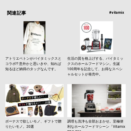
関連記事
#vitamix
アトリエベトンがバイタミックスと
生活の質を格上げする、バイタミッ
コラボ!? 意外かと思いきや、知れば
クスのホールフードマシン。生誕
知るほど納得のタッグなんです。
100周年を記念して、お得なスペシ
ャルセットが発売中。
ボーナスで欲しいモノ、ギフトで贈
調理も洗浄も全部おまかせ。至極便
りたいモノ。20選
利なホールフードマシーン「Vitamix