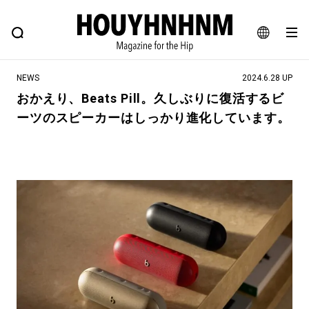
NEWS
FEATURE
BLOG
SNAP
Commune H
ヒップなファッション、カルチャー、ライフスタイルWEBマガジン
JA
NEWS
2024.6.28 UP
EN
おかえり、Beats Pill。久しぶりに復活するビ
ーツのスピーカーはしっかり進化しています。
#注目のタグ
#SHOPPING ADDICT
#憧れの逸品
#ESSENTIAL DESIGNS
#古着サミット
#NEW VINTAGE
#マイナーグッド図鑑
#路地裏てぃーん。
#MONTHLY JOURNAL
#GH 銘品の所以
#フイナムのYouTube
#Commune H
#FOCUS IT
#AH.H
#ととけん
#FASHION
#MUSIC
#MOVIE