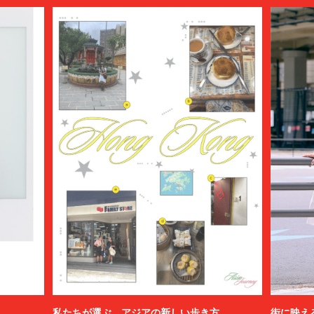
私たちが選ぶ、アジアの新しい歩き方
街に映え