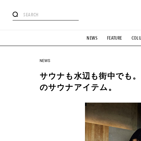
#注目のタグ
NEWS
FEATURE
COL
#SHOPPING ADDICT
#憧れの逸品
#ESSENTIAL DESIG
#GH 銘品の所以
#フイナムのYouTube
#Commune H
#SPORTS
#HANDSOME HANDBOOK
NEWS
サウナも水辺も街中でも。T
のサウナアイテム。