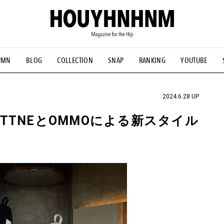
UMN
BLOG
COLLECTION
SNAP
RANKING
YOUTUBE
NS
#古着サミット
#NEW VINTAGE
#マイナーグッド図鑑
#FOCUS IT
#AH.H
#ととけん
#FASHION
#MUSIC
#M
2024.6.28 UP
TNEとOMMOによる新スタイル