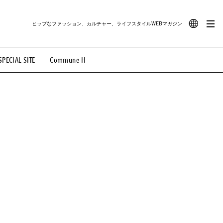
ヒップなファッション、カルチャー、ライフスタイルWEBマガジン
JA
SPECIAL SITE
Commune H
#路地裏てぃーん。
#MONTHLY JOURNAL
EN
OVIE
#LIFESTYLE
#SNEAKER
#OUTDOOR