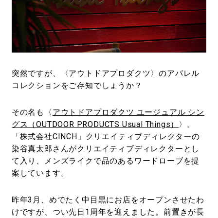
#LIFESTYLE
#SNEAKER
#OUTDOOR
#SPORTS
#HANDSOME HANDBOOK
突然ですが、〈アウトドアプロダクツ〉のアパレル
コレクションをご存知でしょうか？
その名も〈
アウトドアプロダクツ ユージュアル シン
グス（OUTDOOR PRODUCTS Usual Things）
〉。
「株式会社CINCH」クリエイティブディレクターの
染谷真太郎さんがクリエイティブディレクターとし
て入り、メンズライクで品のあるワードローブを提
案しています。
昨年3月、めでたく中目黒にお店をオープンさせたわ
けですが、つい先日1周年を迎えました。前置きが長