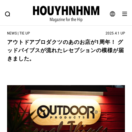
NEWS
FEATURE
BLOG
SNAP
Commune H
ヒップなファッション、カルチャー、ライフスタイルWEBマガジン
JA
NEWS | TIE UP
2025.4.1 UP
EN
アウトドアプロダクツのあのお店が1周年！ グ
ッドバイブスが流れたレセプションの模様が届
#注目のタグ
きました。
#SHOPPING ADDICT
#憧れの逸品
#ESSENTIAL DESIGNS
#古着サミット
#NEW VINTAGE
#マイナーグッド図鑑
#路地裏てぃーん。
#MONTHLY JOURNAL
#GH 銘品の所以
#フイナムのYouTube
#Commune H
#FOCUS IT
#AH.H
#ととけん
#FASHION
#MUSIC
#MOVIE