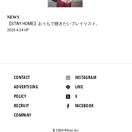
NEWS
【STAY HOME】おうちで聴きたいプレイリスト。
2020.4.24 UP
CONTACT
INSTAGRAM
ADVERTISING
LINE
POLICY
X
RECRUIT
FACEBOOK
COMPANY
©️ 2004 Rhino Inc.