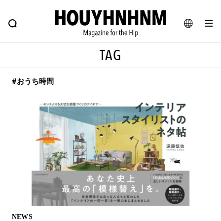
NEWS
FEATURE
BLOG
SNAP
Commune H
ヒップなファッション、カルチャー、ライフスタイルWEBマガジン
JA
TAG
EN
#おうち時間
#注目のタグ
#SHOPPING ADDICT
#憧れの逸品
#ESSENTIAL DESIGNS
#古着サミット
#NEW VINTAGE
#マイナーグッド図鑑
#路地裏てぃーん。
#MONTHLY JOURNAL
#GH 銘品の所以
#フイナムのYouTube
#Commune H
#FOCUS IT
#AH.H
#ととけん
#FASHION
#MUSIC
#MOVIE
NEWS