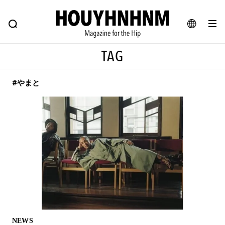
NEWS
FEATURE
BLOG
SNAP
Commune H
ヒップなファッション、カルチャー、ライフスタイルWEBマガジン
JA
TAG
EN
#やまと
#注目のタグ
#SHOPPING ADDICT
#憧れの逸品
#ESSENTIAL DESIGNS
#古着サミット
#NEW VINTAGE
#マイナーグッド図鑑
#路地裏てぃーん。
#MONTHLY JOURNAL
#GH 銘品の所以
#フイナムのYouTube
#Commune H
#FOCUS IT
#AH.H
#ととけん
#FASHION
#MUSIC
#MOVIE
NEWS