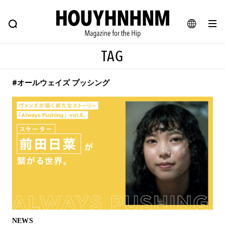
NEWS
FEATURE
BLOG
SNAP
Commune H
ヒップなファッション、カルチャー、ライフスタイルWEBマガジン
JA
TAG
EN
#オールウェイズ プッシング
#注目のタグ
#SHOPPING ADDICT
#憧れの逸品
#ESSENTIAL DESIGNS
#古着サミット
#NEW VINTAGE
#マイナーグッド図鑑
#路地裏てぃーん。
#MONTHLY JOURNAL
#GH 銘品の所以
#フイナムのYouTube
#Commune H
#FOCUS IT
#AH.H
#ととけん
#FASHION
#MUSIC
#MOVIE
NEWS