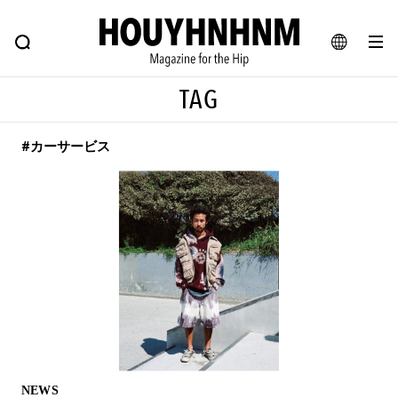
NEWS
FEATURE
BLOG
SNAP
Commune H
ヒップなファッション、カルチャー、ライフスタイルWEBマガジン
JA
TAG
EN
#カーサービス
#注目のタグ
#SHOPPING ADDICT
#憧れの逸品
#ESSENTIAL DESIGNS
#古着サミット
#NEW VINTAGE
#マイナーグッド図鑑
#路地裏てぃーん。
#MONTHLY JOURNAL
#GH 銘品の所以
#フイナムのYouTube
#Commune H
#FOCUS IT
#AH.H
#ととけん
#FASHION
#MUSIC
#MOVIE
NEWS