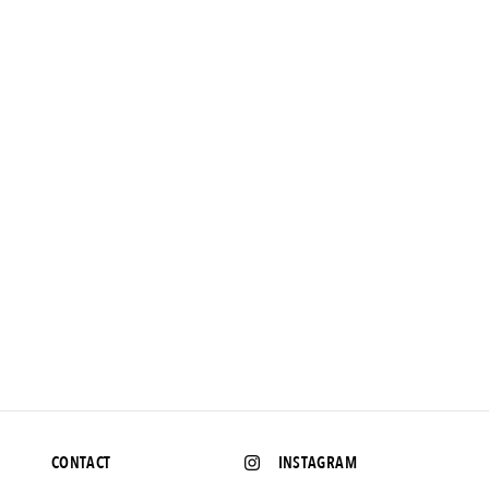
NEWS
PUMAから朝顔をモチーフにした「Japan Suede Asagao」が発
売。
2016.7.2 UP
CONTACT
INSTAGRAM