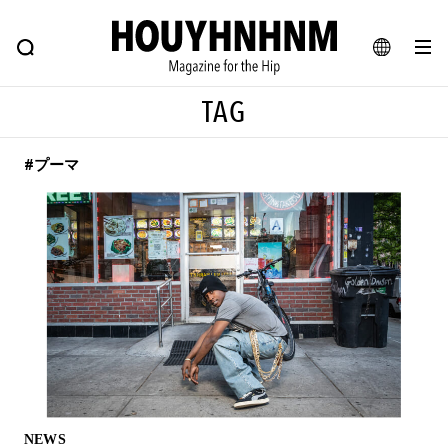
NEWS
FEATURE
BLOG
SNAP
Commune H
ヒップなファッション、カルチャー、ライフスタイルWEBマガジン
JA
TAG
EN
#プーマ
#注目のタグ
#SHOPPING ADDICT
#憧れの逸品
#ESSENTIAL DESIGNS
#古着サミット
#NEW VINTAGE
#マイナーグッド図鑑
#路地裏てぃーん。
#MONTHLY JOURNAL
#GH 銘品の所以
#フイナムのYouTube
#Commune H
#FOCUS IT
#AH.H
#ととけん
#FASHION
#MUSIC
#MOVIE
NEWS