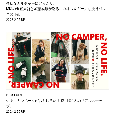
#LIFESTYLE
#SNEAKER
#OUTDOOR
多様なカルチャーにどっぷり。
#SPORTS
#HANDSOME HANDBOOK
MIZの玉置周啓と加藤成順が巡る、カオス＆ギークな渋谷パル
コの5階。
2026.2.28 UP
FEATURE
いま、カンペールがおもしろい！ 愛用者4人のリアルスナッ
プ。
2024.2.29 UP