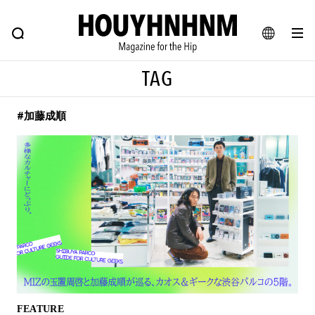
NEWS
FEATURE
BLOG
SNAP
Commune H
ヒップなファッション、カルチャー、ライフスタイルWEBマガジン
JA
TAG
EN
#加藤成順
#注目のタグ
#SHOPPING ADDICT
#憧れの逸品
#ESSENTIAL DESIGNS
#古着サミット
#NEW VINTAGE
#マイナーグッド図鑑
#路地裏てぃーん。
#MONTHLY JOURNAL
#GH 銘品の所以
#フイナムのYouTube
#Commune H
#FOCUS IT
#AH.H
#ととけん
#FASHION
#MUSIC
#MOVIE
FEATURE