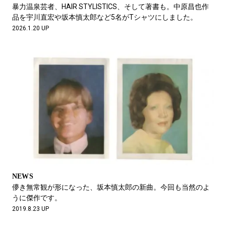
#LIFESTYLE
#SNEAKER
#OUTDOOR
暴力温泉芸者、HAIR STYLISTICS、そして著書も。中原昌也作
#SPORTS
#HANDSOME HANDBOOK
品を宇川直宏や坂本慎太郎など5名がTシャツにしました。
2026.1.20 UP
NEWS
儚き無常観が形になった、坂本慎太郎の新曲。今回も当然のよ
うに傑作です。
2019.8.23 UP