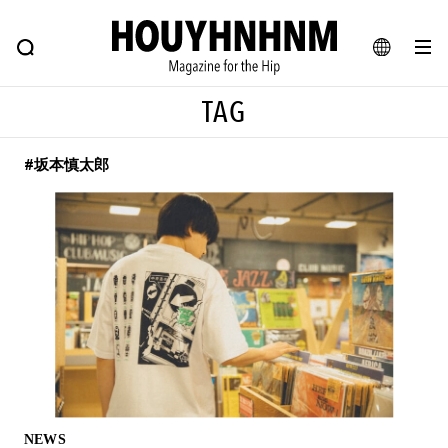
NEWS
FEATURE
BLOG
SNAP
Commune H
ヒップなファッション、カルチャー、ライフスタイルWEBマガジン
JA
TAG
EN
#坂本慎太郎
#注目のタグ
#SHOPPING ADDICT
#憧れの逸品
#ESSENTIAL DESIGNS
#古着サミット
#NEW VINTAGE
#マイナーグッド図鑑
#路地裏てぃーん。
#MONTHLY JOURNAL
#GH 銘品の所以
#フイナムのYouTube
#Commune H
#FOCUS IT
#AH.H
#ととけん
#FASHION
#MUSIC
#MOVIE
NEWS