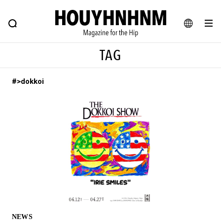
NEWS
FEATURE
BLOG
SNAP
Commune H
ヒップなファッション、カルチャー、ライフスタイルWEBマガジン
JA
TAG
EN
#>dokkoi
#注目のタグ
#SHOPPING ADDICT
#憧れの逸品
#ESSENTIAL DESIGNS
#古着サミット
#NEW VINTAGE
#マイナーグッド図鑑
#路地裏てぃーん。
#MONTHLY JOURNAL
#GH 銘品の所以
#フイナムのYouTube
#Commune H
#FOCUS IT
#AH.H
#ととけん
#FASHION
#MUSIC
#MOVIE
NEWS