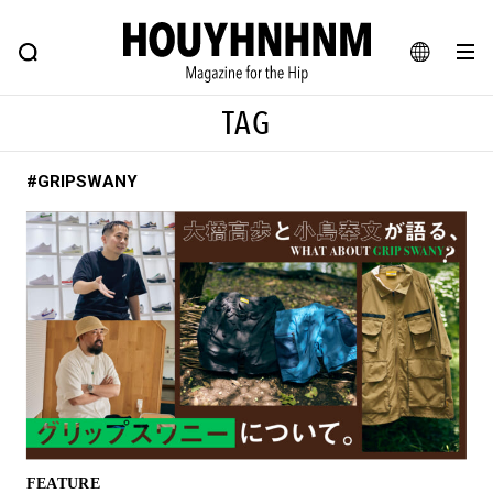
NEWS
FEATURE
BLOG
SNAP
Commune H
ヒップなファッション、カルチャー、ライフスタイルWEBマガジン
JA
TAG
EN
#GRIPSWANY
#注目のタグ
#SHOPPING ADDICT
#憧れの逸品
#ESSENTIAL DESIGNS
#古着サミット
#NEW VINTAGE
#マイナーグッド図鑑
#路地裏てぃーん。
#MONTHLY JOURNAL
#GH 銘品の所以
#フイナムのYouTube
#Commune H
#FOCUS IT
#AH.H
#ととけん
#FASHION
#MUSIC
#MOVIE
FEATURE