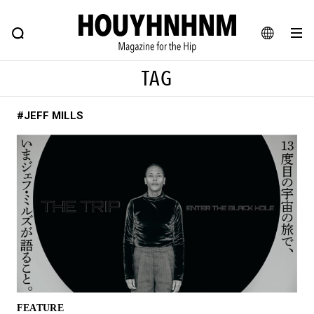
NEWS
FEATURE
BLOG
SNAP
Commune H
ヒップなファッション、カルチャー、ライフスタイルWEBマガジン
JA
TAG
EN
#JEFF MILLS
#注目のタグ
#SHOPPING ADDICT
#憧れの逸品
#ESSENTIAL DESIGNS
#古着サミット
#NEW VINTAGE
#マイナーグッド図鑑
#路地裏てぃーん。
#MONTHLY JOURNAL
#GH 銘品の所以
#フイナムのYouTube
#Commune H
#FOCUS IT
#AH.H
#ととけん
#FASHION
#MUSIC
#MOVIE
FEATURE