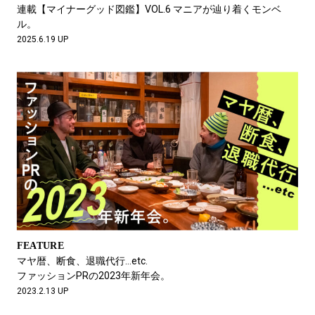
#LIFESTYLE
#SNEAKER
#OUTDOOR
連載【マイナーグッド図鑑】VOL.6 マニアが辿り着くモンベ
#SPORTS
#HANDSOME HANDBOOK
ル。
2025.6.19 UP
FEATURE
マヤ暦、断食、退職代行…etc.
ファッションPRの2023年新年会。
2023.2.13 UP