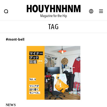
NEWS
FEATURE
BLOG
SNAP
Commune H
ヒップなファッション、カルチャー、ライフスタイルWEBマガジン
JA
TAG
EN
#mont-bell
#注目のタグ
#SHOPPING ADDICT
#憧れの逸品
#ESSENTIAL DESIGNS
#古着サミット
#NEW VINTAGE
#マイナーグッド図鑑
#路地裏てぃーん。
#MONTHLY JOURNAL
#GH 銘品の所以
#フイナムのYouTube
#Commune H
#FOCUS IT
#AH.H
#ととけん
#FASHION
#MUSIC
#MOVIE
NEWS