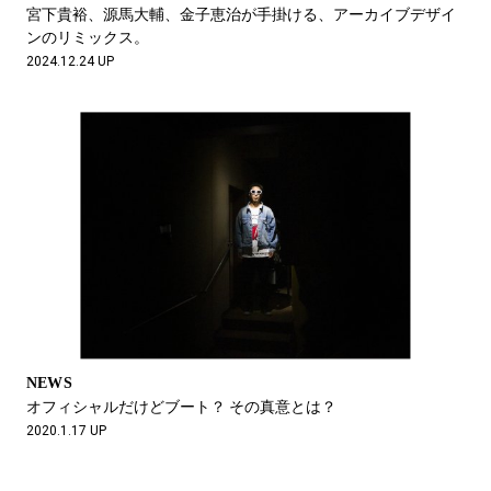
#LIFESTYLE
#SNEAKER
#OUTDOOR
宮下貴裕、源馬大輔、金子恵治が手掛ける、アーカイブデザイ
#SPORTS
#HANDSOME HANDBOOK
ンのリミックス。
2024.12.24 UP
NEWS
オフィシャルだけどブート？ その真意とは？
2020.1.17 UP