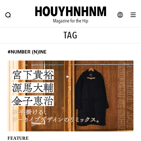
NEWS
FEATURE
BLOG
SNAP
Commune H
ヒップなファッション、カルチャー、ライフスタイルWEBマガジン
JA
TAG
EN
#NUMBER (N)INE
#注目のタグ
#SHOPPING ADDICT
#憧れの逸品
#ESSENTIAL DESIGNS
#古着サミット
#NEW VINTAGE
#マイナーグッド図鑑
#路地裏てぃーん。
#MONTHLY JOURNAL
#GH 銘品の所以
#フイナムのYouTube
#Commune H
#FOCUS IT
#AH.H
#ととけん
#FASHION
#MUSIC
#MOVIE
FEATURE