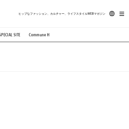
ヒップなファッション、カルチャー、ライフスタイルWEBマガジン
JA
SPECIAL SITE
Commune H
#路地裏てぃーん。
#MONTHLY JOURNAL
EN
OVIE
#LIFESTYLE
#SNEAKER
#OUTDOOR