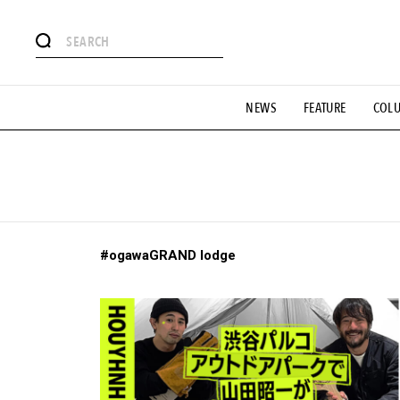
#注目のタグ
NEWS
FEATURE
COL
#SHOPPING ADDICT
#憧れの逸品
#ESSENTIAL DESIG
#GH 銘品の所以
#フイナムのYouTube
#Commune H
#SPORTS
#HANDSOME HANDBOOK
#ogawaGRAND lodge