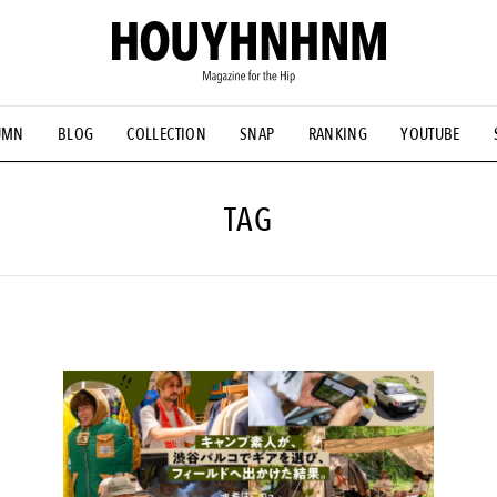
UMN
BLOG
COLLECTION
SNAP
RANKING
YOUTUBE
NS
#古着サミット
#NEW VINTAGE
#マイナーグッド図鑑
#FOCUS IT
#AH.H
#ととけん
#FASHION
#MUSIC
#M
TAG