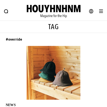
NEWS
FEATURE
BLOG
SNAP
Commune H
ヒップなファッション、カルチャー、ライフスタイルWEBマガジン
JA
TAG
EN
#override
#注目のタグ
#SHOPPING ADDICT
#憧れの逸品
#ESSENTIAL DESIGNS
#古着サミット
#NEW VINTAGE
#マイナーグッド図鑑
#路地裏てぃーん。
#MONTHLY JOURNAL
#GH 銘品の所以
#フイナムのYouTube
#Commune H
#FOCUS IT
#AH.H
#ととけん
#FASHION
#MUSIC
#MOVIE
NEWS