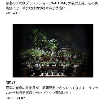
#LIFESTYLE
#SNEAKER
#OUTDOOR
原宿の予約制プランツショップRAFLUMが大阪に上陸。初の実
#SPORTS
#HANDSOME HANDBOOK
店舗には、希少な植物や植木鉢が勢揃い！
2023.4.4 UP
NEWS
原宿の秘密の植物屋が、期間限定で表へやってきます。ラフラ
ムが伊勢丹新宿店でポップアップ開催決定！
2022.10.21 UP