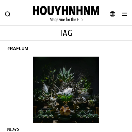
NEWS
FEATURE
BLOG
SNAP
Commune H
ヒップなファッション、カルチャー、ライフスタイルWEBマガジン
JA
TAG
EN
#RAFLUM
#注目のタグ
#SHOPPING ADDICT
#憧れの逸品
#ESSENTIAL DESIGNS
#古着サミット
#NEW VINTAGE
#マイナーグッド図鑑
#路地裏てぃーん。
#MONTHLY JOURNAL
#GH 銘品の所以
#フイナムのYouTube
#Commune H
#FOCUS IT
#AH.H
#ととけん
#FASHION
#MUSIC
#MOVIE
NEWS