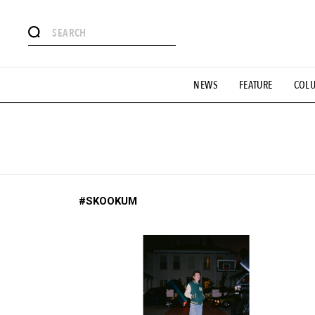
#注目のタグ
NEWS
FEATURE
COL
#SHOPPING ADDICT
#憧れの逸品
#ESSENTIAL DESIG
#GH 銘品の所以
#フイナムのYouTube
#Commune H
#SPORTS
#HANDSOME HANDBOOK
#SKOOKUM