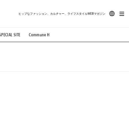
ヒップなファッション、カルチャー、ライフスタイルWEBマガジン
JA
SPECIAL SITE
Commune H
#路地裏てぃーん。
#MONTHLY JOURNAL
EN
OVIE
#LIFESTYLE
#SNEAKER
#OUTDOOR