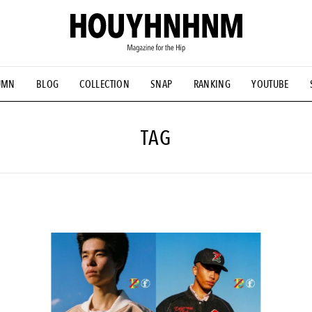
UMN
BLOG
COLLECTION
SNAP
RANKING
YOUTUBE
NS
#古着サミット
#NEW VINTAGE
#マイナーグッド図鑑
#FOCUS IT
#AH.H
#ととけん
#FASHION
#MUSIC
#M
TAG