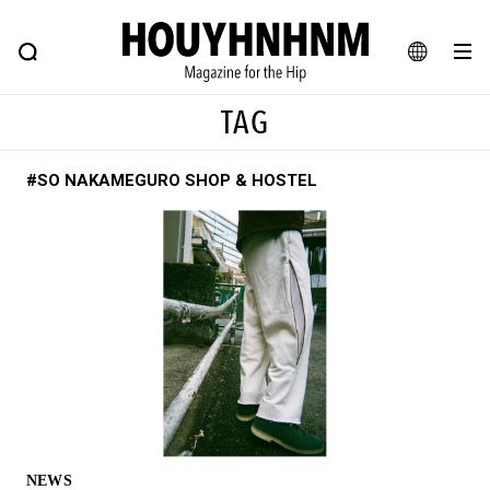
NEWS
FEATURE
BLOG
SNAP
Commune H
ヒップなファッション、カルチャー、ライフスタイルWEBマガジン
JA
TAG
EN
#SO NAKAMEGURO SHOP & HOSTEL
#注目のタグ
#SHOPPING ADDICT
#憧れの逸品
#ESSENTIAL DESIGNS
#古着サミット
#NEW VINTAGE
#マイナーグッド図鑑
#路地裏てぃーん。
#MONTHLY JOURNAL
#GH 銘品の所以
#フイナムのYouTube
#Commune H
#FOCUS IT
#AH.H
#ととけん
#FASHION
#MUSIC
#MOVIE
NEWS