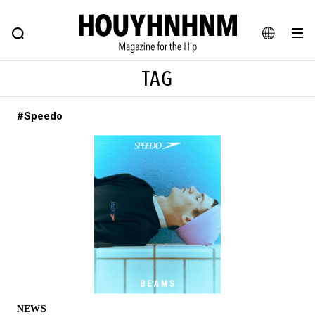
NEWS
FEATURE
BLOG
SNAP
Commune H
ヒップなファッション、カルチャー、ライフスタイルWEBマガジン
JA
TAG
EN
#Speedo
#注目のタグ
#SHOPPING ADDICT
#憧れの逸品
#ESSENTIAL DESIGNS
#古着サミット
#NEW VINTAGE
#マイナーグッド図鑑
#路地裏てぃーん。
#MONTHLY JOURNAL
#GH 銘品の所以
#フイナムのYouTube
#Commune H
#FOCUS IT
#AH.H
#ととけん
#FASHION
#MUSIC
#MOVIE
NEWS