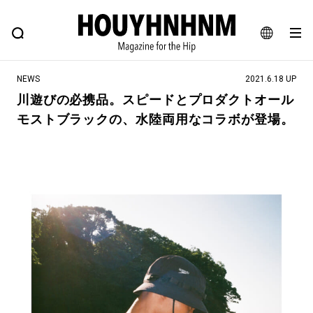
NEWS
FEATURE
BLOG
SNAP
Commune H
ヒップなファッション、カルチャー、ライフスタイルWEBマガジン
JA
NEWS
2021.6.18 UP
EN
川遊びの必携品。スピードとプロダクトオール
モストブラックの、水陸両用なコラボが登場。
#注目のタグ
#SHOPPING ADDICT
#憧れの逸品
#ESSENTIAL DESIGNS
#古着サミット
#NEW VINTAGE
#マイナーグッド図鑑
#路地裏てぃーん。
#MONTHLY JOURNAL
#GH 銘品の所以
#フイナムのYouTube
#Commune H
#FOCUS IT
#AH.H
#ととけん
#FASHION
#MUSIC
#MOVIE