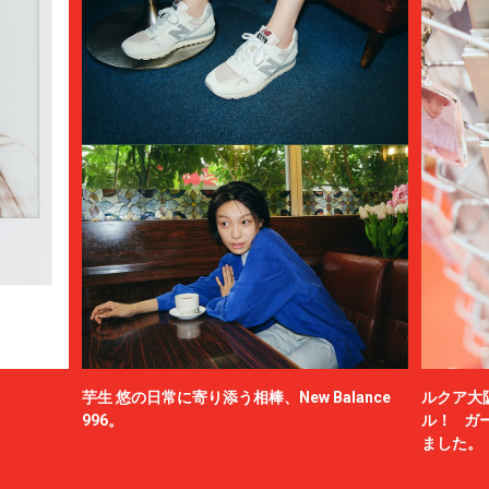
芋生 悠の日常に寄り添う相棒、New Balance
ルクア大
996。
ル！ ガ
ました。