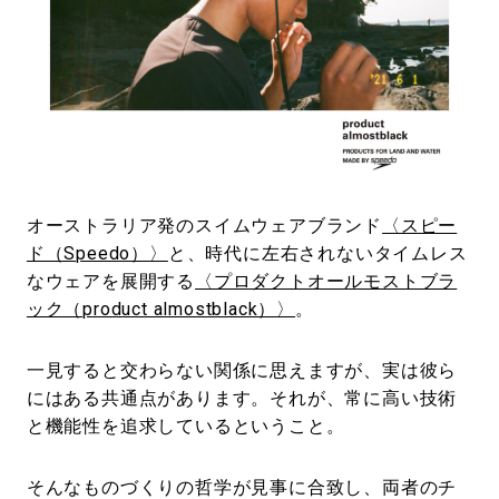
#LIFESTYLE
#SNEAKER
#OUTDOOR
#SPORTS
#HANDSOME HANDBOOK
オーストラリア発のスイムウェアブランド
〈スピー
ド（Speedo）〉
と、時代に左右されないタイムレス
なウェアを展開する
〈プロダクトオールモストブラ
ック（product almostblack）〉
。
一見すると交わらない関係に思えますが、実は彼ら
にはある共通点があります。それが、常に高い技術
と機能性を追求しているということ。
そんなものづくりの哲学が見事に合致し、両者のチ