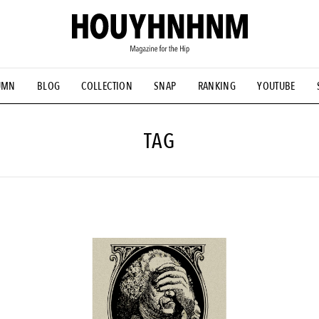
UMN
BLOG
COLLECTION
SNAP
RANKING
YOUTUBE
NS
#古着サミット
#NEW VINTAGE
#マイナーグッド図鑑
#FOCUS IT
#AH.H
#ととけん
#FASHION
#MUSIC
#M
TAG