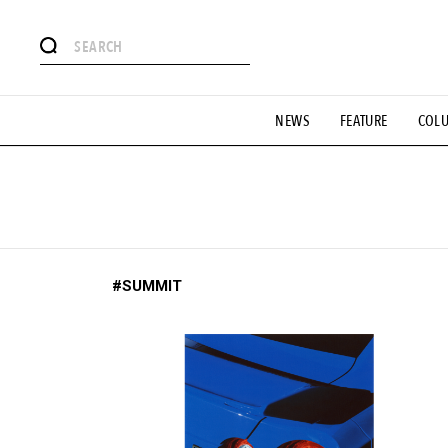
#注目のタグ
NEWS
FEATURE
COL
#SHOPPING ADDICT
#憧れの逸品
#ESSENTIAL DESIG
#GH 銘品の所以
#フイナムのYouTube
#Commune H
#SPORTS
#HANDSOME HANDBOOK
#SUMMIT