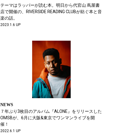
テーマはラッパーが読む本。明日から代官山 蔦屋書
店で開催の、RIVERSIDE READING CLUBが紡ぐ本と音
楽の話。
2023.1.6 UP
NEWS
７年ぶり3枚目のアルバム『ALONE』をリリースした
OMSBが、6月に大阪&東京でワンマンライブを開
催！
2022.6.1 UP