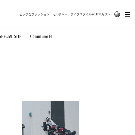
ヒップなファッション、カルチャー、ライフスタイルWEBマガジン
JA
SPECIAL SITE
Commune H
#路地裏てぃーん。
#MONTHLY JOURNAL
EN
OVIE
#LIFESTYLE
#SNEAKER
#OUTDOOR