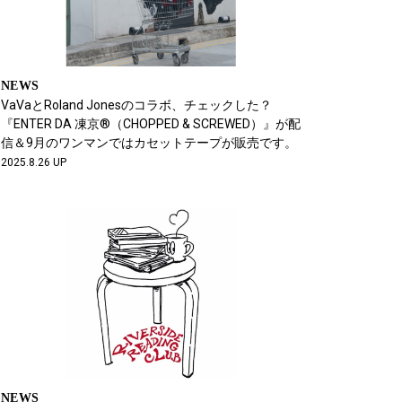
NEWS
VaVaとRoland Jonesのコラボ、チェックした？
『ENTER DA 凍京®（CHOPPED & SCREWED）』が配
信＆9月のワンマンではカセットテープが販売です。
2025.8.26 UP
NEWS