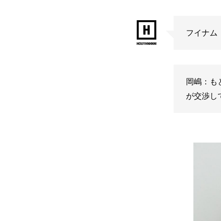
フイナム
岡嶋：も
が交渉し