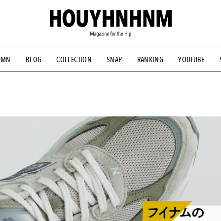
UMN
BLOG
COLLECTION
SNAP
RANKING
YOUTUBE
NS
#古着サミット
#NEW VINTAGE
#マイナーグッド図鑑
#FOCUS IT
#AH.H
#ととけん
#FASHION
#MUSIC
#M