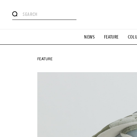
#注目のタグ
NEWS
FEATURE
COL
#SHOPPING ADDICT
#憧れの逸品
#ESSENTIAL DESIG
#GH 銘品の所以
#フイナムのYouTube
#Commune H
#SPORTS
#HANDSOME HANDBOOK
FEATURE