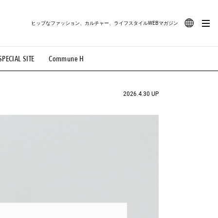
ヒップなファッション、カルチャー、ライフスタイルWEBマガジン
JA
SPECIAL SITE
Commune H
#路地裏てぃーん。
#MONTHLY JOURNAL
EN
OVIE
#LIFESTYLE
#SNEAKER
#OUTDOOR
2026.4.30 UP