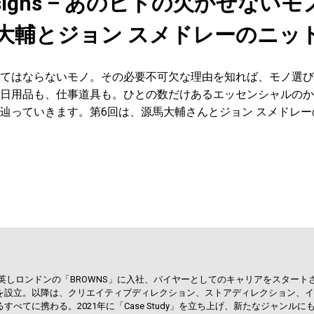
 designs – あのヒトの欠かせないモ
 源馬大輔とジョン スメドレーのニッ
てはならないモノ。その必要不可欠な理由を知れば、モノ選び
日用品も、仕事道具も。ひとの数だけあるエッセンシャルのか
辿っていきます。第6回は、源馬大輔さんとジョン スメドレー
に渡英しロンドンの「BROWNS」に入社、バイヤーとしてのキャリアをスタート
を設立。以降は、クリエイティブディレクション、ストアディレクション、イ
べてに携わる。2021年に「Case Study」を立ち上げ、新たなジャンルにも