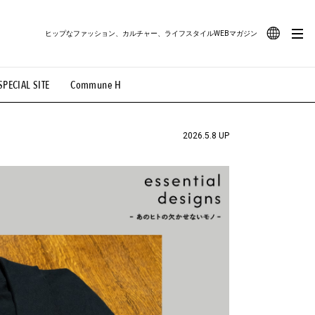
ヒップなファッション、カルチャー、ライフスタイルWEBマガジン
JA
SPECIAL SITE
Commune H
#路地裏てぃーん。
#MONTHLY JOURNAL
EN
OVIE
#LIFESTYLE
#SNEAKER
#OUTDOOR
2026.5.8 UP