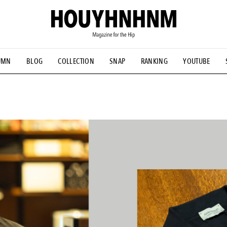
UMN
BLOG
COLLECTION
SNAP
RANKING
YOUTUBE
NS
#古着サミット
#NEW VINTAGE
#マイナーグッド図鑑
#FOCUS IT
#AH.H
#ととけん
#FASHION
#MUSIC
#M