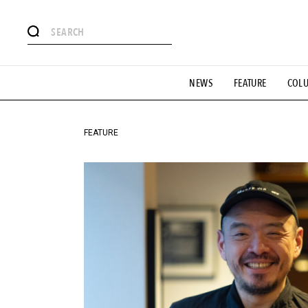
#注目のタグ
NEWS
FEATURE
COL
#SHOPPING ADDICT
#憧れの逸品
#ESSENTIAL DESIG
#GH 銘品の所以
#フイナムのYouTube
#Commune H
#SPORTS
#HANDSOME HANDBOOK
FEATURE