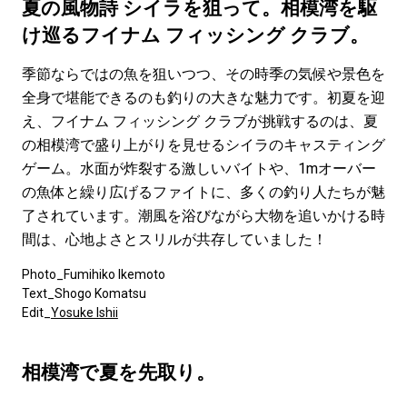
#LIFESTYLE
#SNEAKER
#OUTDOOR
夏の風物詩 シイラを狙って。相模湾を駆
#SPORTS
#HANDSOME HANDBOOK
け巡るフイナム フィッシング クラブ。
季節ならではの魚を狙いつつ、その時季の気候や景色を
全身で堪能できるのも釣りの大きな魅力です。初夏を迎
え、フイナム フィッシング クラブが挑戦するのは、夏
の相模湾で盛り上がりを見せるシイラのキャスティング
ゲーム。水面が炸裂する激しいバイトや、1mオーバー
の魚体と繰り広げるファイトに、多くの釣り人たちが魅
了されています。潮風を浴びながら大物を追いかける時
間は、心地よさとスリルが共存していました！
Photo_Fumihiko Ikemoto
Text_Shogo Komatsu
Edit_
Yosuke Ishii
相模湾で夏を先取り。