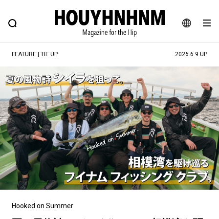
NEWS
FEATURE
BLOG
SNAP
Commune H
ヒップなファッション、カルチャー、ライフスタイルWEBマガジン
JA
FEATURE | TIE UP
2026.6.9 UP
EN
#注目のタグ
#SHOPPING ADDICT
#憧れの逸品
#ESSENTIAL DESIGNS
#古着サミット
#NEW VINTAGE
#マイナーグッド図鑑
#路地裏てぃーん。
#MONTHLY JOURNAL
#GH 銘品の所以
#フイナムのYouTube
#Commune H
#FOCUS IT
#AH.H
#ととけん
#FASHION
#MUSIC
#MOVIE
Hooked on Summer.