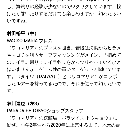
し、海釣りの経験が少ないのでワクワクしています。投
げたり巻いたりするだけでも楽しめますが、釣れたらい
いですね」
村田裕平（中）
WACKO MARIA プレス
〈ワコマリア〉のプレスを担当。普段は海浜からヒラメ
やマゴチを狙うサーフフィッシングがメイン。「初めて
のシイラ。周りでシイラ釣りをがっつりやっているひと
はいませんが、ゲーム性の高いターゲットと聞いていま
す。〈ダイワ（DAIWA）〉と〈ワコマリア〉がコラボ
したルアーを持ってきたので、それを使って釣りたいで
す」
衣川達也（左3）
PARADAISE TOKYOショップスタッフ
〈ワコマリア〉の旗艦店「パラダイス トウキョウ」に
勤務。小学2年生から2020年に上京するまで、地元の琵