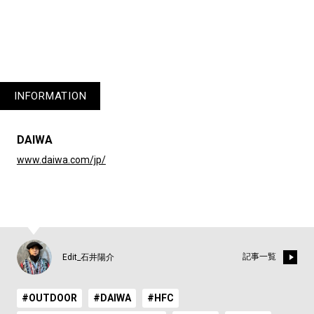
INFORMATION
DAIWA
www.daiwa.com/jp/
記事一覧
Edit_石井陽介
#OUTDOOR
#DAIWA
#HFC