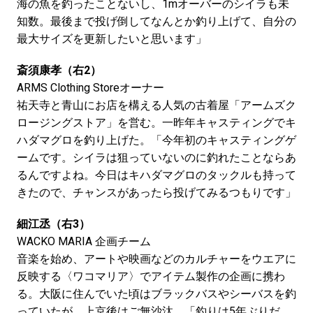
海の魚を釣ったことないし、1mオーバーのシイラも未
知数。最後まで投げ倒してなんとか釣り上げて、自分の
最大サイズを更新したいと思います」
斎須康孝（右2）
ARMS Clothing Storeオーナー
祐天寺と青山にお店を構える人気の古着屋「アームズク
ロージングストア」を営む。一昨年キャスティングでキ
ハダマグロを釣り上げた。「今年初のキャスティングゲ
ームです。シイラは狙っていないのに釣れたことならあ
るんですよね。今日はキハダマグロのタックルも持って
きたので、チャンスがあったら投げてみるつもりです」
細江丞（右3）
WACKO MARIA 企画チーム
音楽を始め、アートや映画などのカルチャーをウエアに
反映する〈ワコマリア〉でアイテム製作の企画に携わ
る。大阪に住んでいた頃はブラックバスやシーバスを釣
っていたが、上京後はご無沙汰。「釣りは5年ぶりだ