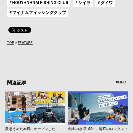
#HOUYHNHNM FISHING CLUB
#シイラ
#ダイワ
#フイナムフィッシングクラブ
TOP
>
FEATURE
関連記事
#HFC
阪急うめだ本店にオープンした
館山の水深100m。海底のロックフィ