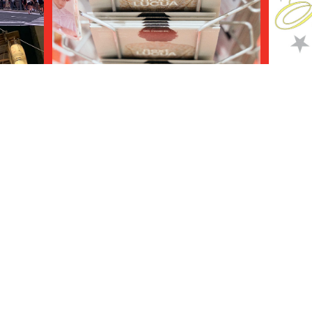
ol.08
ルクア大阪ファッションフロアがリニューア
私たちが
ル！ ガールフイナムが、ガイドマップを作り
ました。
GIRLHOUYHNHNM
TOP