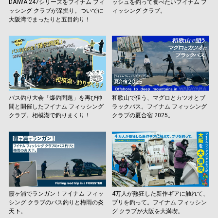
DAIWA 247シリーズをフイナム フィ
ッシュを釣って食べたいフイナム フ
ッシング クラブが深掘り。ついでに
ィッシング クラブ。
大阪湾でまったりと五目釣り！
バス釣り大会「爆釣問題」を再び仲
和歌山で狙う、マグロとカツオとブ
間と開催したフイナム フィッシング
ラックバス。フイナム フィッシング
クラブ。相模湖で釣りまくり！
クラブの夏合宿 2025。
霞ヶ浦でランガン！フイナム フィッ
4万人が熱狂した新作ギアに触れて、
シング クラブのバス釣りと梅雨の炎
ブリを釣って。フイナム フィッシン
天下。
グ クラブが大阪を大満喫。