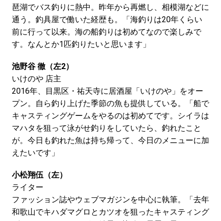
琶湖でバス釣りに熱中。昨年から再燃し、相模湖などに
通う。釣具屋で働いた経歴も。「海釣りは20年くらい
前に行って以来。海の船釣りは初めてなので楽しみで
す。なんとか1匹釣りたいと思います」
池野谷 徹（左2）
いけのや 店主
2016年、目黒区・祐天寺に居酒屋「いけのや」をオー
プン。自ら釣り上げた季節の魚も提供している。「船で
キャスティングゲームをやるのは初めてです。シイラは
マハタを狙って泳がせ釣りをしていたら、釣れたこと
が。今日も釣れた魚は持ち帰って、今日のメニューに加
えたいです」
小松翔伍（左）
ライター
ファッション誌やウェブマガジンを中心に執筆。「去年
和歌山でキハダマグロとカツオを狙ったキャスティング