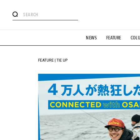
#注目のタグ
NEWS
FEATURE
COL
#SHOPPING ADDICT
#憧れの逸品
#ESSENTIAL DESIG
#GH 銘品の所以
#フイナムのYouTube
#Commune H
#SPORTS
#HANDSOME HANDBOOK
FEATURE | TIE UP