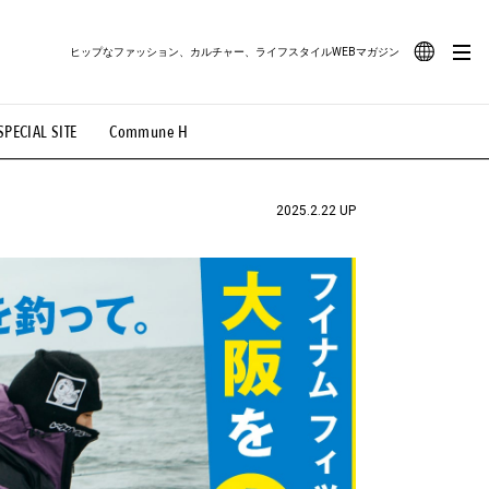
ヒップなファッション、カルチャー、ライフスタイルWEBマガジン
JA
SPECIAL SITE
Commune H
#路地裏てぃーん。
#MONTHLY JOURNAL
EN
OVIE
#LIFESTYLE
#SNEAKER
#OUTDOOR
2025.2.22 UP