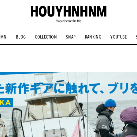
UMN
BLOG
COLLECTION
SNAP
RANKING
YOUTUBE
NS
#古着サミット
#NEW VINTAGE
#マイナーグッド図鑑
#FOCUS IT
#AH.H
#ととけん
#FASHION
#MUSIC
#M